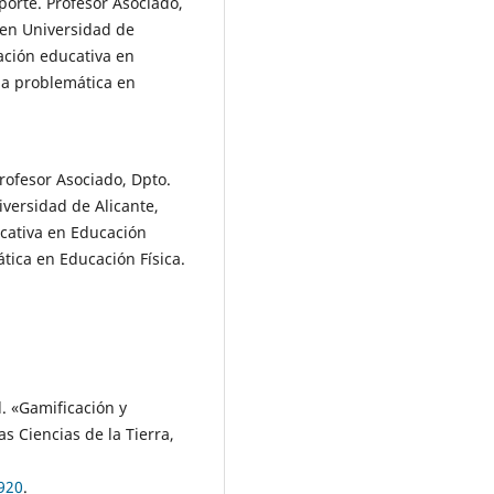
eporte. Profesor Asociado,
 en Universidad de
ación educativa en
una problemática en
Profesor Asociado, Dpto.
iversidad de Alicante,
ucativa en Educación
ática en Educación Física.
d. «Gamificación y
s Ciencias de la Tierra,
2920
.