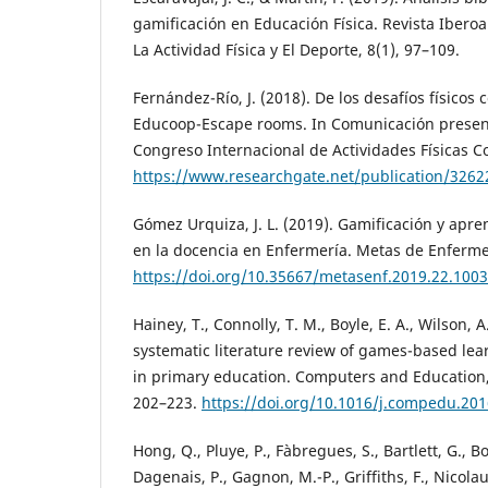
gamificación en Educación Física. Revista Ibero
La Actividad Física y El Deporte, 8(1), 97–109.
Fernández-Río, J. (2018). De los desafíos físicos 
Educoop-Escape rooms. In Comunicación present
Congreso Internacional de Actividades Físicas C
https://www.researchgate.net/publication/326
Gómez Urquiza, J. L. (2019). Gamificación y apr
en la docencia en Enfermería. Metas de Enfermer
https://doi.org/10.35667/metasenf.2019.22.100
Hainey, T., Connolly, T. M., Boyle, E. A., Wilson, A
systematic literature review of games-based lea
in primary education. Computers and Education,
202–223.
https://doi.org/10.1016/j.compedu.201
Hong, Q., Pluye, P., Fàbregues, S., Bartlett, G., 
Dagenais, P., Gagnon, M.-P., Griffiths, F., Nicola