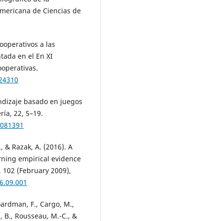
americana de Ciencias de
cooperativos a las
ada en el En XI
ooperativas.
224310
endizaje basado en juegos
ía, 22, 5–19.
3081391
., & Razak, A. (2016). A
rning empirical evidence
 102 (February 2009),
6.09.001
Boardman, F., Cargo, M.,
u, B., Rousseau, M.-C., &