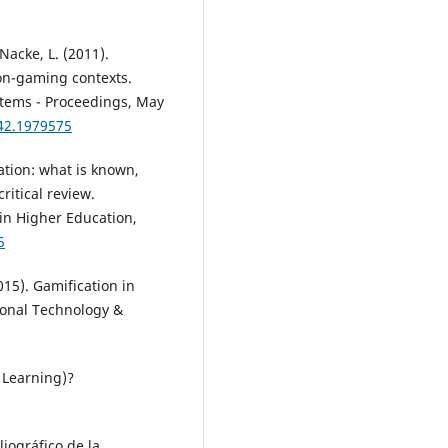
 Nacke, L. (2011).
on-gaming contexts.
tems - Proceedings, May
742.1979575
ation: what is known,
ritical review.
 in Higher Education,
5
015). Gamification in
ional Technology &
 Learning)?
bliográfico de la