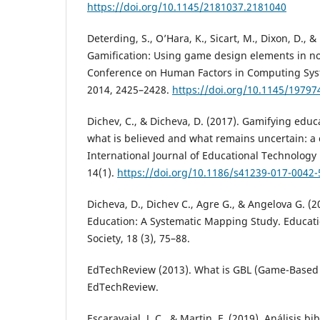
https://doi.org/10.1145/2181037.2181040
Deterding, S., O’Hara, K., Sicart, M., Dixon, D., &
Gamification: Using game design elements in n
Conference on Human Factors in Computing Sys
2014, 2425–2428.
https://doi.org/10.1145/1979
Dichev, C., & Dicheva, D. (2017). Gamifying educ
what is believed and what remains uncertain: a c
International Journal of Educational Technology
14(1).
https://doi.org/10.1186/s41239-017-0042-
Dicheva, D., Dichev C., Agre G., & Angelova G. (2
Education: A Systematic Mapping Study. Educat
Society, 18 (3), 75–88.
EdTechReview (2013). What is GBL (Game-Based
EdTechReview.
Escaravajal, J. C., & Martin, F. (2019). Análisis bi