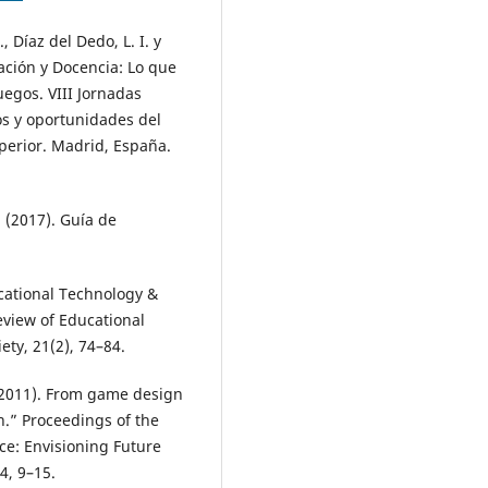
., Díaz del Dedo, L. I. y
cación y Docencia: Lo que
uegos. VIII Jornadas
os y oportunidades del
uperior. Madrid, España.
. (2017). Guía de
ucational Technology &
eview of Educational
ty, 21(2), 74–84.
. (2011). From game design
n.” Proceedings of the
e: Envisioning Future
4, 9–15.