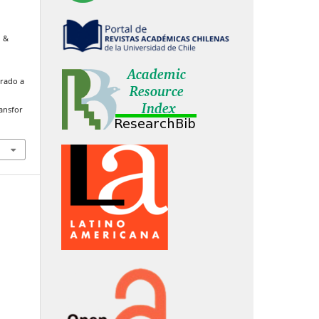
, &
erado a
ransfor