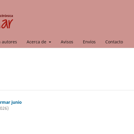
a autores
Acerca de
Avisos
Envíos
Contacto
ormar junio
2026)