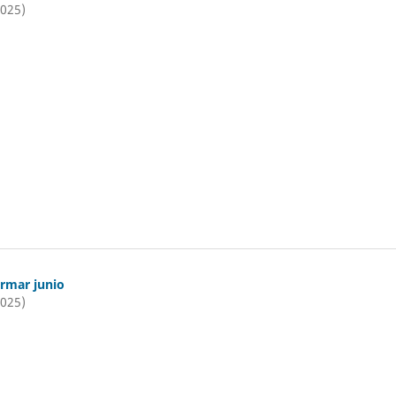
2025)
ormar junio
2025)