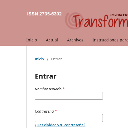
Inicio
Actual
Archivos
Instrucciones par
Inicio
/
Entrar
Entrar
Nombre usuario
*
Contraseña
*
¿Has olvidado tu contraseña?