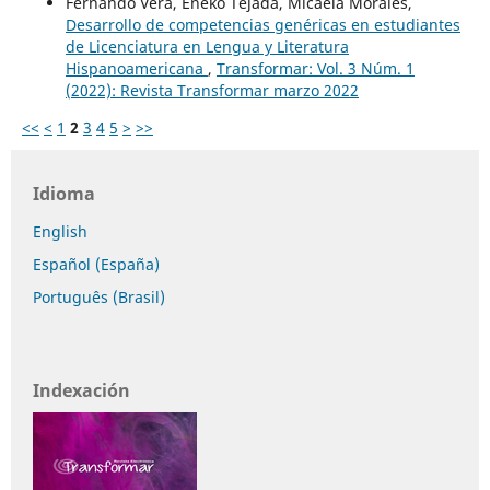
Fernando Vera, Eneko Tejada, Micaela Morales,
Desarrollo de competencias genéricas en estudiantes
de Licenciatura en Lengua y Literatura
Hispanoamericana
,
Transformar: Vol. 3 Núm. 1
(2022): Revista Transformar marzo 2022
<<
<
1
2
3
4
5
>
>>
Idioma
English
Español (España)
Português (Brasil)
Indexación