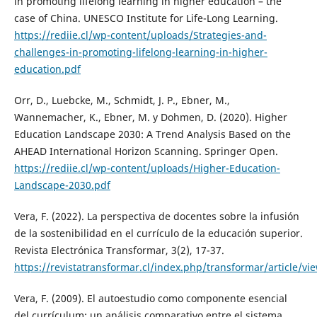
in promoting lifelong learning in higher education – the
case of China. UNESCO Institute for Life-Long Learning.
https://rediie.cl/wp-content/uploads/Strategies-and-
challenges-in-promoting-lifelong-learning-in-higher-
education.pdf
Orr, D., Luebcke, M., Schmidt, J. P., Ebner, M.,
Wannemacher, K., Ebner, M. y Dohmen, D. (2020). Higher
Education Landscape 2030: A Trend Analysis Based on the
AHEAD International Horizon Scanning. Springer Open.
https://rediie.cl/wp-content/uploads/Higher-Education-
Landscape-2030.pdf
Vera, F. (2022). La perspectiva de docentes sobre la infusión
de la sostenibilidad en el currículo de la educación superior.
Revista Electrónica Transformar, 3(2), 17-37.
https://revistatransformar.cl/index.php/transformar/article/vi
Vera, F. (2009). El autoestudio como componente esencial
del currículum: un análisis comparativo entre el sistema