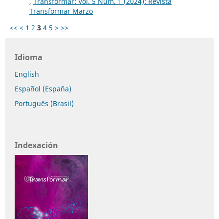
,
Transformar: Vol. 5 Núm. 1 (2024): Revista
Transformar Marzo
<<
<
1
2
3
4
5
>
>>
Idioma
English
Español (España)
Português (Brasil)
Indexación