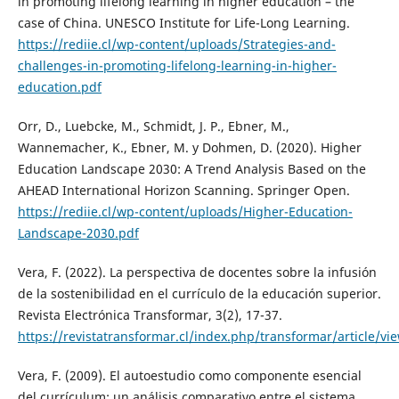
in promoting lifelong learning in higher education – the
case of China. UNESCO Institute for Life-Long Learning.
https://rediie.cl/wp-content/uploads/Strategies-and-
challenges-in-promoting-lifelong-learning-in-higher-
education.pdf
Orr, D., Luebcke, M., Schmidt, J. P., Ebner, M.,
Wannemacher, K., Ebner, M. y Dohmen, D. (2020). Higher
Education Landscape 2030: A Trend Analysis Based on the
AHEAD International Horizon Scanning. Springer Open.
https://rediie.cl/wp-content/uploads/Higher-Education-
Landscape-2030.pdf
Vera, F. (2022). La perspectiva de docentes sobre la infusión
de la sostenibilidad en el currículo de la educación superior.
Revista Electrónica Transformar, 3(2), 17-37.
https://revistatransformar.cl/index.php/transformar/article/vi
Vera, F. (2009). El autoestudio como componente esencial
del currículum: un análisis comparativo entre el sistema