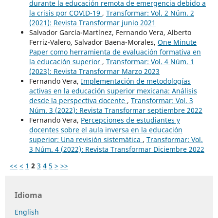
durante la educación remota de emergencia debido a
la crisis por COVID-19
,
Transformar: Vol. 2 Núm. 2
(2021): Revista Transformar junio 2021
Salvador García-Martínez, Fernando Vera, Alberto
Ferriz-Valero, Salvador Baena-Morales,
One Minute
Paper como herramienta de evaluación formativa en
la educación superior
,
Transformar: Vol. 4 Núm. 1
(2023): Revista Transformar Marzo 2023
Fernando Vera,
Implementación de metodologías
activas en la educación superior mexicana: Análisis
desde la perspectiva docente
,
Transformar: Vol. 3
Núm. 3 (2022): Revista Transformar septiembre 2022
Fernando Vera,
Percepciones de estudiantes y
docentes sobre el aula inversa en la educación
superior: Una revisión sistemática
,
Transformar: Vol.
3 Núm. 4 (2022): Revista Transformar Diciembre 2022
<<
<
1
2
3
4
5
>
>>
Idioma
English