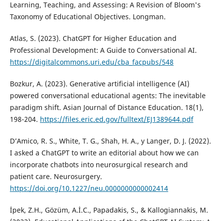
Learning, Teaching, and Assessing: A Revision of Bloom's
Taxonomy of Educational Objectives. Longman.
Atlas, S. (2023). ChatGPT for Higher Education and
Professional Development: A Guide to Conversational AI.
https://digitalcommons.uri.edu/cba_facpubs/548
Bozkur, A. (2023). Generative artificial intelligence (AI)
powered conversational educational agents: The inevitable
paradigm shift. Asian Journal of Distance Education. 18(1),
198-204.
https://files.eric.ed.gov/fulltext/EJ1389644.pdf
D’Amico, R. S., White, T. G., Shah, H. A., y Langer, D. J. (2022).
I asked a ChatGPT to write an editorial about how we can
incorporate chatbots into neurosurgical research and
patient care. Neurosurgery.
https://doi.org/10.1227/neu.0000000000002414
İpek, Z.H., Gözüm, A.İ.C., Papadakis, S., & Kallogiannakis, M.