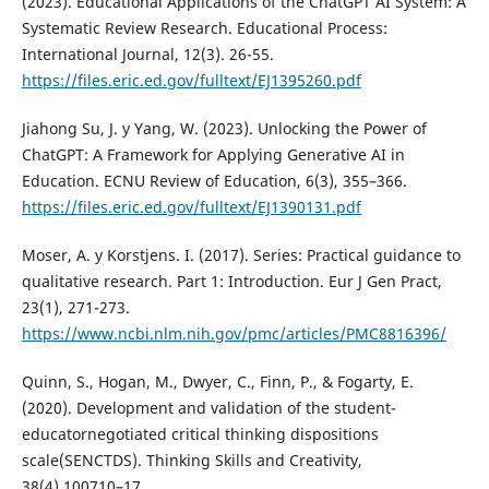
(2023). Educational Applications of the ChatGPT AI System: A
Systematic Review Research. Educational Process:
International Journal, 12(3). 26-55.
https://files.eric.ed.gov/fulltext/EJ1395260.pdf
Jiahong Su, J. y Yang, W. (2023). Unlocking the Power of
ChatGPT: A Framework for Applying Generative AI in
Education. ECNU Review of Education, 6(3), 355–366.
https://files.eric.ed.gov/fulltext/EJ1390131.pdf
Moser, A. y Korstjens. I. (2017). Series: Practical guidance to
qualitative research. Part 1: Introduction. Eur J Gen Pract,
23(1), 271-273.
https://www.ncbi.nlm.nih.gov/pmc/articles/PMC8816396/
Quinn, S., Hogan, M., Dwyer, C., Finn, P., & Fogarty, E.
(2020). Development and validation of the student-
educatornegotiated critical thinking dispositions
scale(SENCTDS). Thinking Skills and Creativity,
38(4),100710–17.