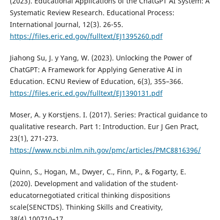
(2023). Educational Applications of the ChatGPT AI System: A
Systematic Review Research. Educational Process:
International Journal, 12(3). 26-55.
https://files.eric.ed.gov/fulltext/EJ1395260.pdf
Jiahong Su, J. y Yang, W. (2023). Unlocking the Power of
ChatGPT: A Framework for Applying Generative AI in
Education. ECNU Review of Education, 6(3), 355–366.
https://files.eric.ed.gov/fulltext/EJ1390131.pdf
Moser, A. y Korstjens. I. (2017). Series: Practical guidance to
qualitative research. Part 1: Introduction. Eur J Gen Pract,
23(1), 271-273.
https://www.ncbi.nlm.nih.gov/pmc/articles/PMC8816396/
Quinn, S., Hogan, M., Dwyer, C., Finn, P., & Fogarty, E.
(2020). Development and validation of the student-
educatornegotiated critical thinking dispositions
scale(SENCTDS). Thinking Skills and Creativity,
38(4),100710–17.