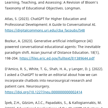
Learning, Teaching, and Assessing: A Revision of Bloom's
Taxonomy of Educational Objectives. Longman.
Atlas, S. (2023). ChatGPT for Higher Education and
Professional Development: A Guide to Conversational AI.
https://digitalcommons.uri.edu/cba_facpubs/548
Bozkur, A. (2023). Generative artificial intelligence (AI)
powered conversational educational agents: The inevitable
paradigm shift. Asian Journal of Distance Education. 18(1),
198-204.
https://files.eric.ed.gov/fulltext/EJ1389644.pdf
D’Amico, R. S., White, T. G., Shah, H. A., y Langer, D. J. (2022).
I asked a ChatGPT to write an editorial about how we can
incorporate chatbots into neurosurgical research and
patient care. Neurosurgery.
https://doi.org/10.1227/neu.0000000000002414
İpek, Z.H., Gözüm, A.İ.C., Papadakis, S., & Kallogiannakis, M.