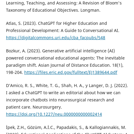
Learning, Teaching, and Assessing: A Revision of Bloom's
Taxonomy of Educational Objectives. Longman.
Atlas, S. (2023). ChatGPT for Higher Education and
Professional Development: A Guide to Conversational AI.
https://digitalcommons.uri.edu/cba_facpubs/548
Bozkur, A. (2023). Generative artificial intelligence (AI)
powered conversational educational agents: The inevitable
paradigm shift. Asian Journal of Distance Education. 18(1),
198-204.
https://files.eric.ed.gov/fulltext/EJ1389644.pdf
D’Amico, R. S., White, T. G., Shah, H. A., y Langer, D. J. (2022).
I asked a ChatGPT to write an editorial about how we can
incorporate chatbots into neurosurgical research and
patient care. Neurosurgery.
https://doi.org/10.1227/neu.0000000000002414
İpek, Z.H., Gözüm, A.İ.C., Papadakis, S., & Kallogiannakis, M.