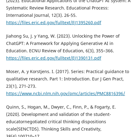
(2023). Educational Applications of the ChatGPT AI System: A
Systematic Review Research. Educational Process:
International Journal, 12(3). 26-55.
https://files.eric.ed.gov/fulltext/EJ1395260.pdf
Jiahong Su, J. y Yang, W. (2023). Unlocking the Power of
ChatGPT: A Framework for Applying Generative AI in
Education. ECNU Review of Education, 6(3), 355–366.
https://files.eric.ed.gov/fulltext/EJ1390131.pdf
Moser, A. y Korstjens. I. (2017). Series: Practical guidance to
qualitative research. Part 1: Introduction. Eur J Gen Pract,
23(1), 271-273.
https://www.ncbi.nlm.nih.gov/pmc/articles/PMC8816396/
Quinn, S., Hogan, M., Dwyer, C., Finn, P., & Fogarty, E.
(2020). Development and validation of the student-
educatornegotiated critical thinking dispositions
scale(SENCTDS). Thinking Skills and Creativity,
38(4),100710–17.