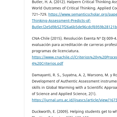
Butler, H. A. (2012). Halpern Critical Thinking A
World Outcomes of Critical Thinking. Applied Cog
721–729.
https://www.semanticscholar.org/paper
Thinking-Assessment-Predicts-of-
Butler/2e5d9b527f26a6b5de96cdcf6959b28121b
CNA-Chile (2015). Resolución Exenta Nº DJ 009-4
evaluación para acreditación de carreras profesi
programas de licenciatura.
https://www.cnachile.cl/Criterios%20y%20Proc
4%20Criterios.pdf
Damayanti, R. S., Suyatna, A. 2, Warsono, M. y Ro
Development of Authentic Assessment instrument
skills in Global Warming with a Scientific Approa
of Science and Applied Science, 2(1).
https://jurnal.uns.ac.id/ijsascs/article/view/16
Duckworth, E. (2009). Helping students get to w