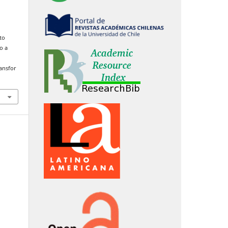
to
o a
ransfor