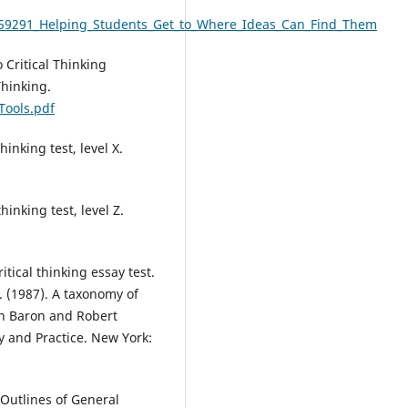
159291_Helping_Students_Get_to_Where_Ideas_Can_Find_Them
o Critical Thinking
Thinking.
Tools.pdf
hinking test, level X.
thinking test, level Z.
itical thinking essay test.
. (1987). A taxonomy of
oan Baron and Robert
y and Practice. New York:
: Outlines of General