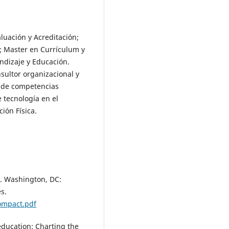
luación y Acreditación;
; Master en Currículum y
ndizaje y Educación.
sultor organizacional y
o de competencias
 tecnología en el
ión Física.
. Washington, DC:
s.
compact.pdf
 education: Charting the