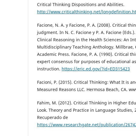
Critical Thinking Dispositions and Abilities.
http://www.criticalthinking.net/longdefinition.h
Facione, N. A. y Facione, P. A. (2008). Critical thi
judgment. In N. C. Facione y P. A. Facione (Eds.).
Clinical Reasoning in the Health Sciences: An In
Multidisciplinary Teaching Anthology. Millbrae, 
Academic Press. Facione, P. A. (1990). Critical th
expert consensus for purposes of educational 
instruction.
https://eric.ed.gov/?id=ED315423
Facioni, P. (2015). Critical Thinking: What It is a
Measured Reasons LLC. Hermosa Beach, CA. ww
Fahim, M. (2012). Critical Thinking in Higher Ed
Look. Theory and Practice in Language Studies, 2
Recuperado de
https://www.researchgate.net/publication/2674