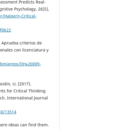
ssessment Predicts Real-
nitive Psychology, 26(5),
/Halpern-Critical-
f0b22
. Aprueba criterios de
onales con licenciatura y
edimientos/DJ%20009-
sidin, U. (2017).
s for Critical Thinking
ch. International Journal
730/13514
here ideas can find them.