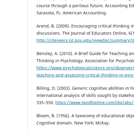
course through a perilous future. Accounting Ed
Sarasota, FL: American Accounting.
Arend, B. (2009). Encouraging critical thinking 
discussions. The Journal of Educators Online, 6(1
http://citeseerx.ist.psu.edu/viewdoc/summary?d
Bensley, A. (2010). A Brief Guide for Teaching an
Thinking in Psychology. Association for Pscychol
https://www.psychologicalscience.org/observer/
teaching-and-assessing-critical-thinking-in-psy
Billing, D. (2003). Generic cognitive abilities in
international analysis of skills sought by stakeh
335–350.
https://www.tandfonline.com/doi/abs
Bloom, B. (1956). A taxonomy of educational obj
Cognitive domain. New York: McKay.