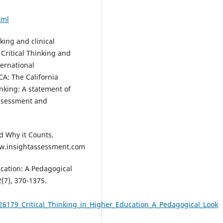
tml
nking and clinical
 Critical Thinking and
ternational
CA: The California
inking: A statement of
assessment and
nd Why it Counts.
w.insightassessment.com
ucation: A Pedagogical
(7), 370-1375.
26179_Critical_Thinking_in_Higher_Education_A_Pedagogical_Look