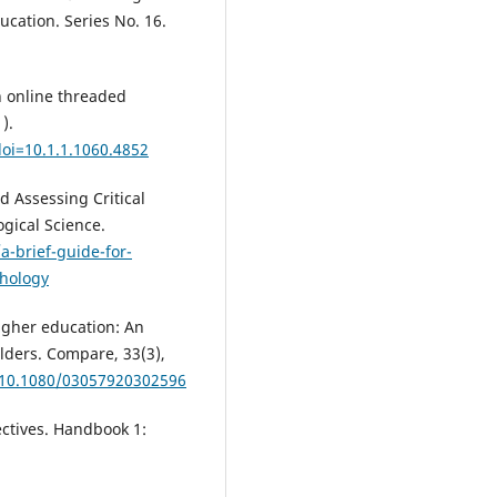
ucation. Series No. 16.
in online threaded
).
oi=10.1.1.1060.4852
d Assessing Critical
ogical Science.
a-brief-guide-for-
chology
 higher education: An
olders. Compare, 33(3),
/10.1080/03057920302596
ectives. Handbook 1: