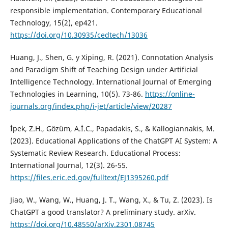
responsible implementation. Contemporary Educational
Technology, 15(2), ep421.
https://doi.org/10.30935/cedtech/13036
Huang, J., Shen, G. y Xiping, R. (2021). Connotation Analysis
and Paradigm Shift of Teaching Design under Artificial
Intelligence Technology. International Journal of Emerging
Technologies in Learning, 10(5). 73-86.
https://online-
journals.org/index.php/i-jet/article/view/20287
İpek, Z.H., Gözüm, A.İ.C., Papadakis, S., & Kallogiannakis, M.
(2023). Educational Applications of the ChatGPT AI System: A
Systematic Review Research. Educational Process:
International Journal, 12(3). 26-55.
https://files.eric.ed.gov/fulltext/EJ1395260.pdf
Jiao, W., Wang, W., Huang, J. T., Wang, X., & Tu, Z. (2023). Is
ChatGPT a good translator? A preliminary study. arXiv.
https://doi.org/10.48550/arXiv.2301.08745