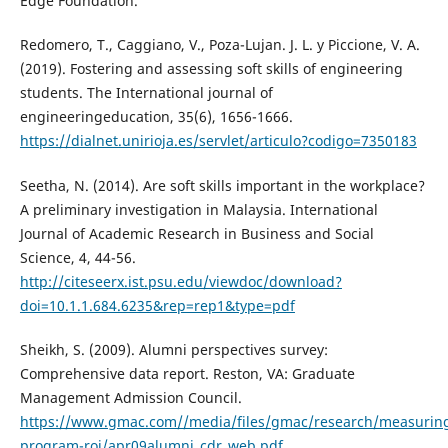
Edge Foundation.
Redomero, T., Caggiano, V., Poza-Lujan. J. L. y Piccione, V. A.
(2019). Fostering and assessing soft skills of engineering
students. The International journal of
engineeringeducation, 35(6), 1656-1666.
https://dialnet.unirioja.es/servlet/articulo?codigo=7350183
Seetha, N. (2014). Are soft skills important in the workplace?
A preliminary investigation in Malaysia. International
Journal of Academic Research in Business and Social
Science, 4, 44-56.
http://citeseerx.ist.psu.edu/viewdoc/download?
doi=10.1.1.684.6235&rep=rep1&type=pdf
Sheikh, S. (2009). Alumni perspectives survey:
Comprehensive data report. Reston, VA: Graduate
Management Admission Council.
https://www.gmac.com//media/files/gmac/research/measurin
program-roi/apr09alumni_cdr_web.pdf