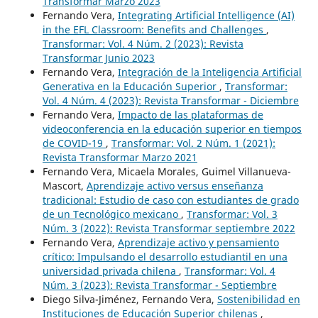
Transformar Marzo 2023
Fernando Vera,
Integrating Artificial Intelligence (AI)
in the EFL Classroom: Benefits and Challenges
,
Transformar: Vol. 4 Núm. 2 (2023): Revista
Transformar Junio 2023
Fernando Vera,
Integración de la Inteligencia Artificial
Generativa en la Educación Superior
,
Transformar:
Vol. 4 Núm. 4 (2023): Revista Transformar - Diciembre
Fernando Vera,
Impacto de las plataformas de
videoconferencia en la educación superior en tiempos
de COVID-19
,
Transformar: Vol. 2 Núm. 1 (2021):
Revista Transformar Marzo 2021
Fernando Vera, Micaela Morales, Guimel Villanueva-
Mascort,
Aprendizaje activo versus enseñanza
tradicional: Estudio de caso con estudiantes de grado
de un Tecnológico mexicano
,
Transformar: Vol. 3
Núm. 3 (2022): Revista Transformar septiembre 2022
Fernando Vera,
Aprendizaje activo y pensamiento
crítico: Impulsando el desarrollo estudiantil en una
universidad privada chilena
,
Transformar: Vol. 4
Núm. 3 (2023): Revista Transformar - Septiembre
Diego Silva-Jiménez, Fernando Vera,
Sostenibilidad en
Instituciones de Educación Superior chilenas
,