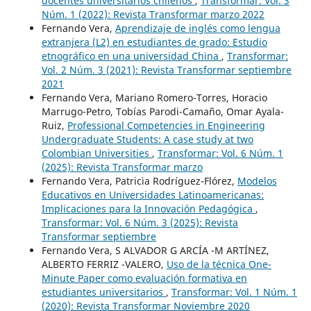
docentes universitarios chilenos
,
Transformar: Vol. 3
Núm. 1 (2022): Revista Transformar marzo 2022
Fernando Vera,
Aprendizaje de inglés como lengua
extranjera (L2) en estudiantes de grado: Estudio
etnográfico en una universidad China
,
Transformar:
Vol. 2 Núm. 3 (2021): Revista Transformar septiembre
2021
Fernando Vera, Mariano Romero-Torres, Horacio
Marrugo-Petro, Tobías Parodi-Camaño, Omar Ayala-
Ruiz,
Professional Competencies in Engineering
Undergraduate Students: A case study at two
Colombian Universities
,
Transformar: Vol. 6 Núm. 1
(2025): Revista Transformar marzo
Fernando Vera, Patricia Rodríguez-Flórez,
Modelos
Educativos en Universidades Latinoamericanas:
Implicaciones para la Innovación Pedagógica
,
Transformar: Vol. 6 Núm. 3 (2025): Revista
Transformar septiembre
Fernando Vera, S ALVADOR G ARCÍA -M ARTÍNEZ,
ALBERTO FERRIZ -VALERO,
Uso de la técnica One-
Minute Paper como evaluación formativa en
estudiantes universitarios
,
Transformar: Vol. 1 Núm. 1
(2020): Revista Transformar Noviembre 2020