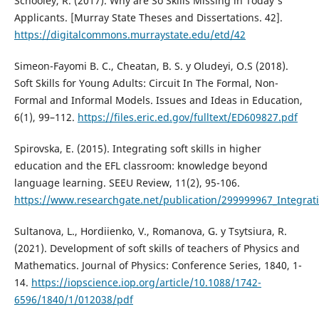
Schooley, R. (2017). Why are So Skills Missing in Today's
Applicants. [Murray State Theses and Dissertations. 42].
https://digitalcommons.murraystate.edu/etd/42
Simeon-Fayomi B. C., Cheatan, B. S. y Oludeyi, O.S (2018).
Soft Skills for Young Adults: Circuit In The Formal, Non-
Formal and Informal Models. Issues and Ideas in Education,
6(1), 99–112.
https://files.eric.ed.gov/fulltext/ED609827.pdf
Spirovska, E. (2015). Integrating soft skills in higher
education and the EFL classroom: knowledge beyond
language learning. SEEU Review, 11(2), 95-106.
https://www.researchgate.net/publication/299999967_Integrat
Sultanova, L., Hordiienko, V., Romanova, G. y Tsytsiura, R.
(2021). Development of soft skills of teachers of Physics and
Mathematics. Journal of Physics: Conference Series, 1840, 1-
14.
https://iopscience.iop.org/article/10.1088/1742-
6596/1840/1/012038/pdf