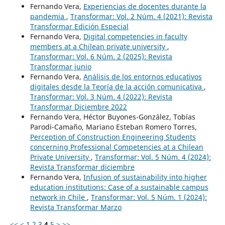
Fernando Vera,
Experiencias de docentes durante la
pandemia
,
Transformar: Vol. 2 Núm. 4 (2021): Revista
Transformar Edición Especial
Fernando Vera,
Digital competencies in faculty
members at a Chilean private university
,
Transformar: Vol. 6 Núm. 2 (2025): Revista
Transformar junio
Fernando Vera,
Análisis de los entornos educativos
digitales desde la Teoría de la acción comunicativa
,
Transformar: Vol. 3 Núm. 4 (2022): Revista
Transformar Diciembre 2022
Fernando Vera, Héctor Buyones-González, Tobías
Parodi-Camaño, Mariano Esteban Romero Torres,
Perception of Construction Engineering Students
concerning Professional Competencies at a Chilean
Private University
,
Transformar: Vol. 5 Núm. 4 (2024):
Revista Transformar diciembre
Fernando Vera,
Infusion of sustainability into higher
education institutions: Case of a sustainable campus
network in Chile
,
Transformar: Vol. 5 Núm. 1 (2024):
Revista Transformar Marzo
<<
<
1
2
3
4
5
>
>>