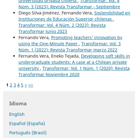
universidad privada chilena
,
Transformar: Vol. 4
Núm. 3 (2023): Revista Transformar - Septiembre
Diego Silva-Jiménez, Fernando Vera,
Sostenibilidad en
Instituciones de Educación Superior chilenas
,
Transformar: Vol. 4 Núm. 2 (2023): Revista
Transformar Junio 2023
Fernando Vera,
Promoting teachers’ innovation by
using the One-Minute Paper
,
Transformar: Vol. 3
Núm. 1 (2022): Revista Transformar marzo 2022
Fernando Vera, Eneko Tejada,
Developing soft skills in
undergraduate students: A case at a Chilean private
university
,
Transformar: Vol. 1 Núm. 1 (2020): Revista
Transformar Noviembre 2020
1
2
3
4
5
>
>>
Idioma
English
Español (España)
Português (Brasil)