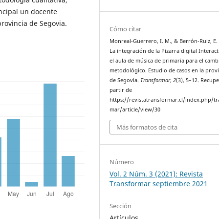
ncipal un docente
provincia de Segovia.
Cómo citar
Monreal-Guerrero, I. M., & Berrón-Ruiz, E. 
La integración de la Pizarra digital Interac
el aula de música de primaria para el camb
metodológico. Estudio de casos en la provi
de Segovia.
Transformar
,
2
(3), 5–12. Recup
partir de
https://revistatransformar.cl/index.php/t
mar/article/view/30
Más formatos de cita
Número
Vol. 2 Núm. 3 (2021): Revista
Transformar septiembre 2021
Sección
Artículos