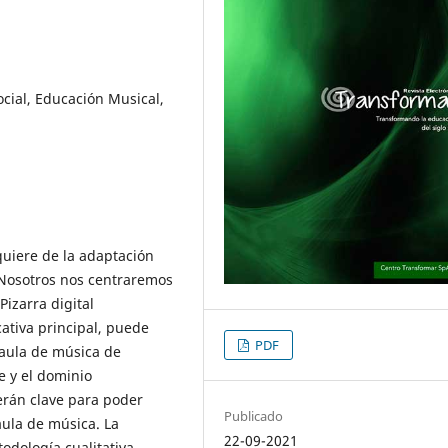
cial, Educación Musical,
quiere de la adaptación
 Nosotros nos centraremos
Pizarra digital
ativa principal, puede
PDF
l aula de música de
e y el dominio
erán clave para poder
Publicado
aula de música. La
22-09-2021
odología cualitativa,