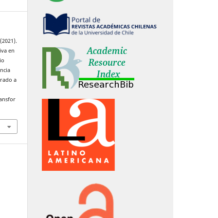
(2021).
tiva en
io
ncia
erado a
ransfor