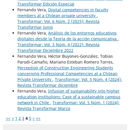
Transformar Edición Especial
Fernando Vera,
Digital competencies in faculty
members at a Chilean private university
,
Transformar: Vol. 6 Núm. 2 (2025): Revista
Transformar junio
Fernando Vera,
Análisis de los entornos educativos
digitales desde la Teoría de la acción comunicativa
,
Transformar: Vol. 3 Núm. 4 (2022): Revista
Transformar Diciembre 2022
Fernando Vera, Héctor Buyones-González, Tobías
Parodi-Camaño, Mariano Esteban Romero Torres,
Perception of Construction Engineering Students
concerning Professional Competencies at a Chilean
Private University
,
Transformar: Vol. 5 Núm. 4 (2024):
Revista Transformar diciembre
Fernando Vera,
Infusion of sustainability into higher
education institutions: Case of a sustainable campus
network in Chile
,
Transformar: Vol. 5 Núm. 1 (2024):
Revista Transformar Marzo
<<
<
1
2
3
4
5
>
>>