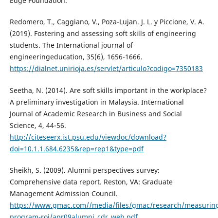
Edge Foundation.
Redomero, T., Caggiano, V., Poza-Lujan. J. L. y Piccione, V. A.
(2019). Fostering and assessing soft skills of engineering
students. The International journal of
engineeringeducation, 35(6), 1656-1666.
https://dialnet.unirioja.es/servlet/articulo?codigo=7350183
Seetha, N. (2014). Are soft skills important in the workplace?
A preliminary investigation in Malaysia. International
Journal of Academic Research in Business and Social
Science, 4, 44-56.
http://citeseerx.ist.psu.edu/viewdoc/download?
doi=10.1.1.684.6235&rep=rep1&type=pdf
Sheikh, S. (2009). Alumni perspectives survey:
Comprehensive data report. Reston, VA: Graduate
Management Admission Council.
https://www.gmac.com//media/files/gmac/research/measurin
program-roi/apr09alumni_cdr_web.pdf