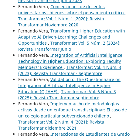
Revista Transformar Junio 2023
Fernando Vera,
Concepciones de docentes
universitarios chilenos sobre el pensamiento crítico
,
Transformar: Vol. 1 Núm. 1 (2020): Revista
Transformar Noviembre 2020
Fernando Vera,
Transforming Higher Education with
Adaptive AI Driven-Learning: Challenges and
Opportunities
,
Transformar: Vol. 5 Núm. 2 (2024):
Revista Transformar Junio
Fernando Vera,
Integration of Artificial Intelligence
Technology in Higher Education: Exploring Faculty
Members’ Experience
,
Transformar: Vol. 4 Núm. 3
(2023): Revista Transformar - Septiembre
Fernando Vera,
Validation of the Questionnaire on
Integration of Artificial Intelligence in Higher
Education (Q-IAHE)
,
Transformar: Vol. 6 Núm. 3
(2025): Revista Transformar septiembre
Fernando Vera,
Implementación de metodologías
activas desde un enfoque transdisciplinar: El caso de
un colegio particular subvencionado chileno
,
Transformar: Vol. 2 Núm. 4 (2021): Revista
Transformar diciembre 2021
Fernando Vera,
Interacciones de Estudiantes de Grado