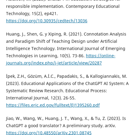
responsible implementation. Contemporary Educational
Technology, 15(2), ep421.
https://doi.org/10.30935/cedtech/13036
Huang, J., Shen, G. y Xiping, R. (2021). Connotation Analysis
and Paradigm Shift of Teaching Design under Artificial
Intelligence Technology. International Journal of Emerging
Technologies in Learning, 10(5). 73-86.
https://online-
journals.org/index.php/i-jet/article/view/20287
İpek, Z.H., Gözüm, A.İ.C., Papadakis, S., & Kallogiannakis, M.
(2023). Educational Applications of the ChatGPT AI System: A
Systematic Review Research. Educational Process:
International Journal, 12(3). 26-55.
https://files.eric.ed.gov/fulltext/EJ1395260.pdf
Jiao, W., Wang, W., Huang, J. T., Wang, X., & Tu, Z. (2023). Is
ChatGPT a good translator? A preliminary study. arXiv.
https://doi.org/10.48550/arXiv.2301.08745