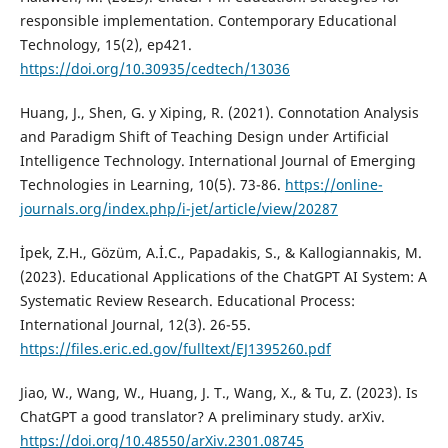
responsible implementation. Contemporary Educational
Technology, 15(2), ep421.
https://doi.org/10.30935/cedtech/13036
Huang, J., Shen, G. y Xiping, R. (2021). Connotation Analysis
and Paradigm Shift of Teaching Design under Artificial
Intelligence Technology. International Journal of Emerging
Technologies in Learning, 10(5). 73-86.
https://online-
journals.org/index.php/i-jet/article/view/20287
İpek, Z.H., Gözüm, A.İ.C., Papadakis, S., & Kallogiannakis, M.
(2023). Educational Applications of the ChatGPT AI System: A
Systematic Review Research. Educational Process:
International Journal, 12(3). 26-55.
https://files.eric.ed.gov/fulltext/EJ1395260.pdf
Jiao, W., Wang, W., Huang, J. T., Wang, X., & Tu, Z. (2023). Is
ChatGPT a good translator? A preliminary study. arXiv.
https://doi.org/10.48550/arXiv.2301.08745