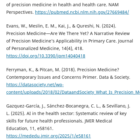
of precision medicine in health and health care. NAM
Perspectives.
https://pubmed.ncbi.nlm.nih.gov/27669484/
Evans, W., Meslin, E. M., Kai, J., & Qureshi, N. (2024).
Precision Medicine—Are We There Yet? A Narrative Review
of Precision Medicine’s Applicability in Primary Care. Journal
of Personalized Medicine, 14(4), 418.
https://doi.org/10.3390/jpm14040418
Ferryman, K., & Pitcan, M. (2018). Precision Medicine?
Contemporary Issues and Concerns Primer. Data & Society.
https://datasociety.net/wp-
content/uploads/2018/02/DataandSociety_What_Is_Precision_M
Gazquez-García, J., Sánchez-Bocanegra, C. L., & Sevillano, J.
L. (2025). AI in the health sector: Systematic review of key
skills for future health professionals. JMIR Medical
Education, 11, e58161.
https://mededu.jmir.org/2025/1/e58161