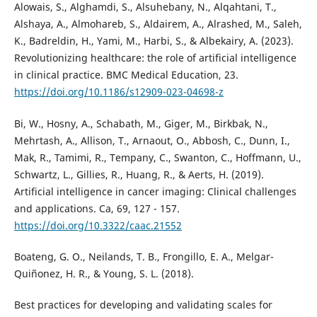
Alowais, S., Alghamdi, S., Alsuhebany, N., Alqahtani, T.,
Alshaya, A., Almohareb, S., Aldairem, A., Alrashed, M., Saleh,
K., Badreldin, H., Yami, M., Harbi, S., & Albekairy, A. (2023).
Revolutionizing healthcare: the role of artificial intelligence
in clinical practice. BMC Medical Education, 23.
https://doi.org/10.1186/s12909-023-04698-z
Bi, W., Hosny, A., Schabath, M., Giger, M., Birkbak, N.,
Mehrtash, A., Allison, T., Arnaout, O., Abbosh, C., Dunn, I.,
Mak, R., Tamimi, R., Tempany, C., Swanton, C., Hoffmann, U.,
Schwartz, L., Gillies, R., Huang, R., & Aerts, H. (2019).
Artificial intelligence in cancer imaging: Clinical challenges
and applications. Ca, 69, 127 - 157.
https://doi.org/10.3322/caac.21552
Boateng, G. O., Neilands, T. B., Frongillo, E. A., Melgar-
Quiñonez, H. R., & Young, S. L. (2018).
Best practices for developing and validating scales for