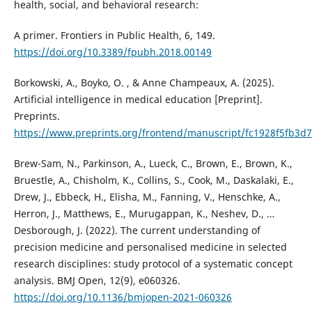
health, social, and behavioral research:
A primer. Frontiers in Public Health, 6, 149.
https://doi.org/10.3389/fpubh.2018.00149
Borkowski, A., Boyko, O. , & Anne Champeaux, A. (2025).
Artificial intelligence in medical education [Preprint].
Preprints.
https://www.preprints.org/frontend/manuscript/fc1928f5fb3
Brew-Sam, N., Parkinson, A., Lueck, C., Brown, E., Brown, K.,
Bruestle, A., Chisholm, K., Collins, S., Cook, M., Daskalaki, E.,
Drew, J., Ebbeck, H., Elisha, M., Fanning, V., Henschke, A.,
Herron, J., Matthews, E., Murugappan, K., Neshev, D., …
Desborough, J. (2022). The current understanding of
precision medicine and personalised medicine in selected
research disciplines: study protocol of a systematic concept
analysis. BMJ Open, 12(9), e060326.
https://doi.org/10.1136/bmjopen-2021-060326