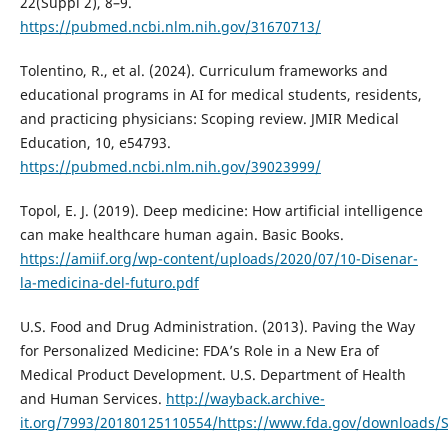
22(Suppl 2), 8–9.
https://pubmed.ncbi.nlm.nih.gov/31670713/
Tolentino, R., et al. (2024). Curriculum frameworks and
educational programs in AI for medical students, residents,
and practicing physicians: Scoping review. JMIR Medical
Education, 10, e54793.
https://pubmed.ncbi.nlm.nih.gov/39023999/
Topol, E. J. (2019). Deep medicine: How artificial intelligence
can make healthcare human again. Basic Books.
https://amiif.org/wp-content/uploads/2020/07/10-Disenar-
la-medicina-del-futuro.pdf
U.S. Food and Drug Administration. (2013). Paving the Way
for Personalized Medicine: FDA’s Role in a New Era of
Medical Product Development. U.S. Department of Health
and Human Services.
http://wayback.archive-
it.org/7993/20180125110554/https://www.fda.gov/downloads/