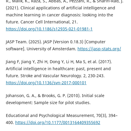
R., Malik, K., Raza, S., Abbas, A., Pezzani, R., & Sharifi‐Rad, J.
(2021). Clinical applications of artificial intelligence and
machine learning in cancer diagnosis: looking into the
future. Cancer Cell International, 21.
https://doi.org/10.1186/s12935-021-01981-1
JASP Team. (2025). JASP (Version 0.18.3) [Computer
software]. University of Amsterdam.
https://jasp-stats.org/
Jiang F, Jiang Y, Zhi H, Dong Y, Li H, Ma S, et al. (2017).
Artificial intelligence in healthcare: past, present and
future. Stroke and Vascular Neurology. 2, 230-243.
https://doi.org/10.1136/svn-2017-000101
Johanson, G. A., & Brooks, G. P. (2010). Initial scale
development: Sample size for pilot studies.
Educational and Psychological Measurement, 70(3), 394–
400.
https://doi.org/10.1177/0013164409355692