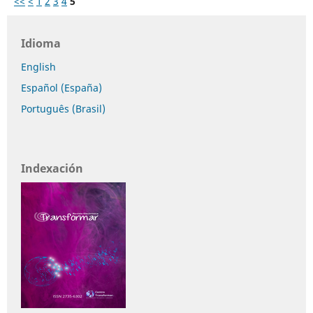
<<
<
1
2
3
4
5
Idioma
English
Español (España)
Português (Brasil)
Indexación