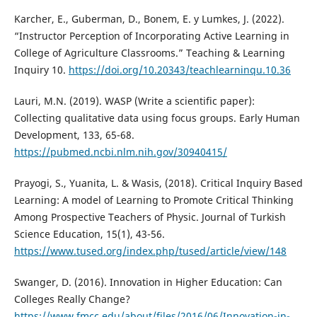
Karcher, E., Guberman, D., Bonem, E. y Lumkes, J. (2022).
“Instructor Perception of Incorporating Active Learning in
College of Agriculture Classrooms.” Teaching & Learning
Inquiry 10.
https://doi.org/10.20343/teachlearninqu.10.36
Lauri, M.N. (2019). WASP (Write a scientific paper):
Collecting qualitative data using focus groups. Early Human
Development, 133, 65-68.
https://pubmed.ncbi.nlm.nih.gov/30940415/
Prayogi, S., Yuanita, L. & Wasis, (2018). Critical Inquiry Based
Learning: A model of Learning to Promote Critical Thinking
Among Prospective Teachers of Physic. Journal of Turkish
Science Education, 15(1), 43-56.
https://www.tused.org/index.php/tused/article/view/148
Swanger, D. (2016). Innovation in Higher Education: Can
Colleges Really Change?
https://www.fmcc.edu/about/files/2016/06/Innovation-in-