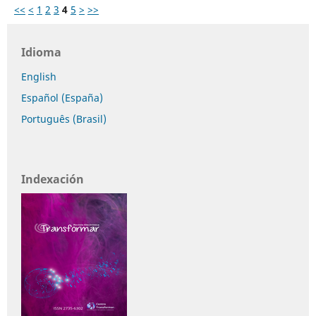
<<
<
1
2
3
4
5
>
>>
Idioma
English
Español (España)
Português (Brasil)
Indexación