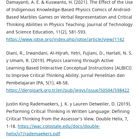
Damayanti, A. E. & Kuswanto, H. (2021). The Effect of the Use
of Indigenous Knowledge-Based Physics Comics of Android-
Based Marbles Games on Verbal Representation and Critical
Thinking Abilities in Physics Teaching. Journal of Technology
and Science Education, 11(2), 581-593.
https://www.jotse.org/index.php/jotse/article/view/1142
Diani, R., Irwandani, Al-Hijrah, Yetri, Fujiani, D., Hartati, N. S.
y Umam, R. (2019). Physics Learning through Active
Learning Based Interactive Conceptual Instructions (ALBICI)
to Improve Critical Thinking Ability. Jurnal Penelitian dan
Pembelajaran IPA, 5(1), 48-58.
https://dergipark.org.tr/en/pub/jegys/issue/50504/598422
Justin King Rademaekers, J. K. y Lauren Detweiler, D. (2019).
Performing Critical Thinking in Written Language: Defining
Critical Thinking from the Assessor’s View. Double Helix, 7,
1-18.
https://wac.colostate.edu/docs/double-
helix/v7/rademaekers.pdf