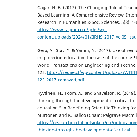
Gajjar, N. B. (2017). The Changing Role of Teache
Based Learning: A Comprehensive Review. Intern
Research in Humanities & Soc. Sciences, 5(8), 1-
https://www.raijmr.com/ijrhs/wp-
content/uploads/2024/01/IJRHS_2017_vol05_issu
Gero, A., Stav, Y. & Yamin, N. (2017). Use of rea
engineering education: the case of the course Ele
World Transactions on Engineering and Technolo
125.
https://rediie.cl/wp-content/uploads/WTET
125_2017_removed.pdf
Hyytinen, H., Toom, A., and Shavelson, R. (2019).
thinking through the development of critical thi
education,” in Redefining Scientific Thinking fo
Murtonen and K. Balloo (Cham: Palgrave Macmill
https://researchportal.helsinki.fi/en/publication
thinking-through-the-development-of-critical