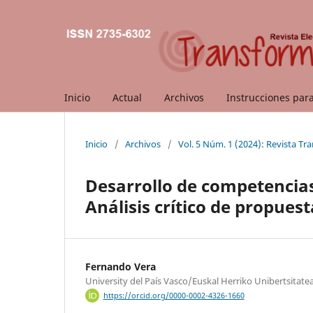
Inicio
Actual
Archivos
Instrucciones par
Inicio
/
Archivos
/
Vol. 5 Núm. 1 (2024): Revista T
Desarrollo de competencias
Análisis crítico de propues
Fernando Vera
University del País Vasco/Euskal Herriko Unibertsitate
https://orcid.org/0000-0002-4326-1660