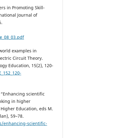
rs in Promoting Skill-
ational Journal of
6.
e_08_03.pdf
l world examples in
ctric Circuit Theory.
gy Education, 15(2), 120-
E_152_120-
 “Enhancing scientific
nking in higher
r Higher Education, eds M.
an), 59–78.
s/enhancing-scientific-