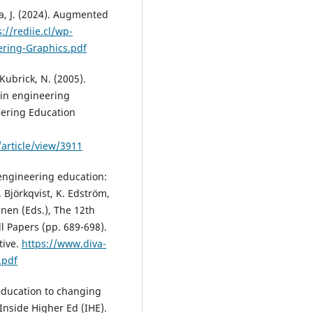
ka, J. (2024). Augmented
s://rediie.cl/wp-
ering-Graphics.pdf
Kubrick, N. (2005).
 in engineering
eering Education
/article/view/3911
n engineering education:
 Björkqvist, K. Edström,
rtanen (Eds.), The 12th
l Papers (pp. 689-698).
tive.
https://www.diva-
.pdf
 education to changing
Inside Higher Ed (IHE).