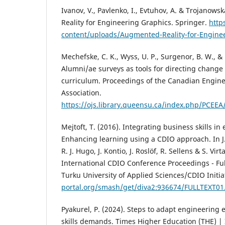
Ivanov, V., Pavlenko, I., Evtuhov, A. & Trojanows
Reality for Engineering Graphics. Springer.
http
content/uploads/Augmented-Reality-for-Engine
Mechefske, C. K., Wyss, U. P., Surgenor, B. W., & 
Alumni/ae surveys as tools for directing change
curriculum. Proceedings of the Canadian Engin
Association.
https://ojs.library.queensu.ca/index.php/PCEEA
Mejtoft, T. (2016). Integrating business skills i
Enhancing learning using a CDIO approach. In J.
R. J. Hugo, J. Kontio, J. Roslöf, R. Sellens & S. Vi
International CDIO Conference Proceedings - Ful
Turku University of Applied Sciences/CDIO Initia
portal.org/smash/get/diva2:936674/FULLTEXT01
Pyakurel, P. (2024). Steps to adapt engineering
skills demands. Times Higher Education (THE) | 