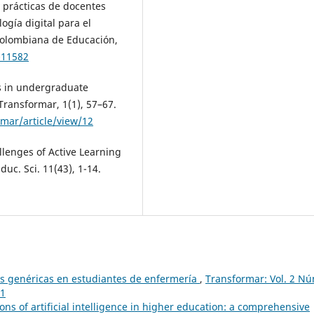
y prácticas de docentes
ogía digital para el
Colombiana de Educación,
-11582
lls in undergraduate
 Transformar, 1(1), 57–67.
rmar/article/view/12
allenges of Active Learning
uc. Sci. 11(43), 1-14.
s genéricas en estudiantes de enfermería
,
Transformar: Vol. 2 Nú
21
ns of artificial intelligence in higher education: a comprehensive