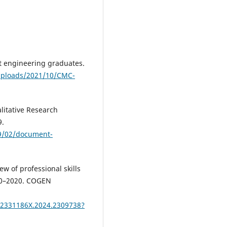
nt engineering graduates.
uploads/2021/10/CMC-
litative Research
9.
19/02/document-
ew of professional skills
80–2020. COGEN
/2331186X.2024.2309738?