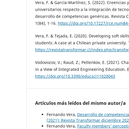
Vera, F. & García-Martínez, S. (2022). Creencias 
universitarios respecto a la integración de tecnol
desarrollo de competencias genéricas. Revista 
1(84), 1-16.
https://doi.org/10.17227/rce.num84
Vera, F. & Tejada, E. (2020). Developing soft ski
students: A case at a Chilean private university.
https://revistatransformar.cl/index.php/transfo
Vodovozov, V.; Raud, Z.; Petlenkov, E. (2021). Ch
in a View of Integrated Engineering Education. Ed
https://doi.org/10.3390/educsci11020043
Artículos más leídos del mismo autor/a
Fernando Vera,
Desarrollo de competencia
(2021): Revista Transformar diciembre 20
Fernando Vera,
Faculty members’ perceptio