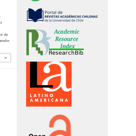
s
is
ir de
ransfor