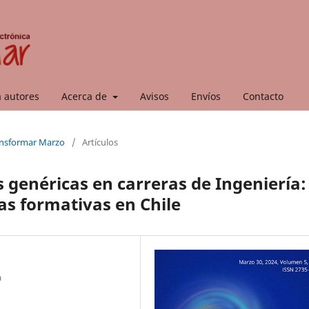
a autores
Acerca de
Avisos
Envíos
Contacto
ransformar Marzo
/
Artículos
 genéricas en carreras de Ingeniería:
tas formativas en Chile
a