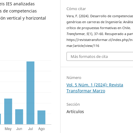
eis IES analizadas
Cómo citar
os de competencias
Vera, F. (2024). Desarrollo de competencia
ón vertical y horizontal
genéricas en carreras de Ingeniería: Anális
crítico de propuestas formativas en Chile.
Transformar
,
5
(1), 37–60. Recuperado a part
https://revistatransformar.cl/index.php/t
mar/article/view/116
Más formatos de cita
Número
Vol. 5 Núm. 1 (2024): Revista
Transformar Marzo
Sección
Artículos